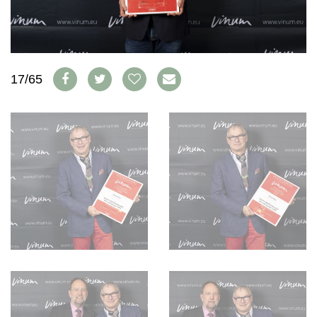
AVANTAGES
VINOPHILES
CONCOURS DE VIN
ARCHIVES
CONCOURS
AVANTAGES
17/65
GUIDE MILLÉSIMES
ABONNER
RECHERCHE VINS
NEWSLETTER
GUIDE DU VIGNOBLE
WINE TRADE CLUB
OFFRES D'EMPLOIS
PUBLICITÉ
PRESSE
MENTIONS LÉGALES
CGV & PROTECTION DES
DONNÉES
FAQ