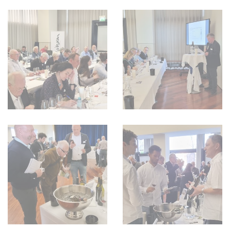
AVANTAGES
VINOPHILES
CONCOURS DE VIN
ARCHIVES
CONCOURS
AVANTAGES
GUIDE MILLÉSIMES
ABONNER
RECHERCHE VINS
NEWSLETTER
GUIDE DU VIGNOBLE
WINE TRADE CLUB
OFFRES D'EMPLOIS
PUBLICITÉ
PRESSE
MENTIONS LÉGALES
CGV & PROTECTION DES
DONNÉES
FAQ