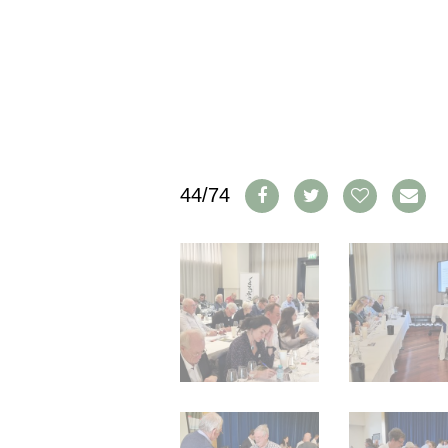
CGV & PROTECTION DES
DONNÉES
FAQ
SCHWEIZ
|
DEUTSCHLAND
|
SUISSE ROMANDE
44/74