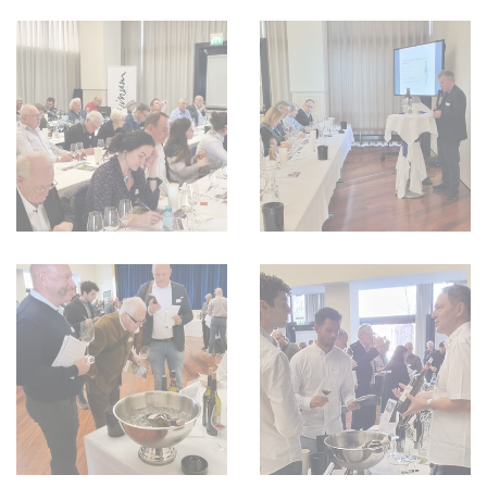
AVANTAGES
VINOPHILES
CONCOURS DE VIN
ARCHIVES
CONCOURS
AVANTAGES
GUIDE MILLÉSIMES
ABONNER
RECHERCHE VINS
NEWSLETTER
GUIDE DU VIGNOBLE
WINE TRADE CLUB
OFFRES D'EMPLOIS
PUBLICITÉ
PRESSE
MENTIONS LÉGALES
CGV & PROTECTION DES
DONNÉES
FAQ