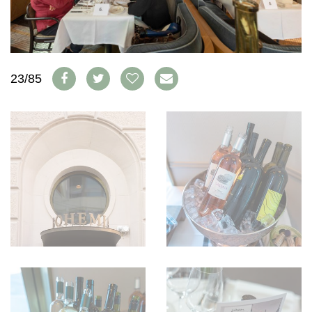
AVANTAGES
VINOPHILES
CONCOURS DE VIN
ARCHIVES
CONCOURS
AVANTAGES
23/85
GUIDE MILLÉSIMES
ABONNER
RECHERCHE VINS
NEWSLETTER
GUIDE DU VIGNOBLE
WINE TRADE CLUB
OFFRES D'EMPLOIS
PUBLICITÉ
PRESSE
MENTIONS LÉGALES
CGV & PROTECTION DES
DONNÉES
FAQ