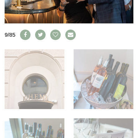
AVANTAGES
VINOPHILES
CONCOURS DE VIN
ARCHIVES
CONCOURS
AVANTAGES
9/85
GUIDE MILLÉSIMES
ABONNER
RECHERCHE VINS
NEWSLETTER
GUIDE DU VIGNOBLE
WINE TRADE CLUB
OFFRES D'EMPLOIS
PUBLICITÉ
PRESSE
MENTIONS LÉGALES
CGV & PROTECTION DES
DONNÉES
FAQ