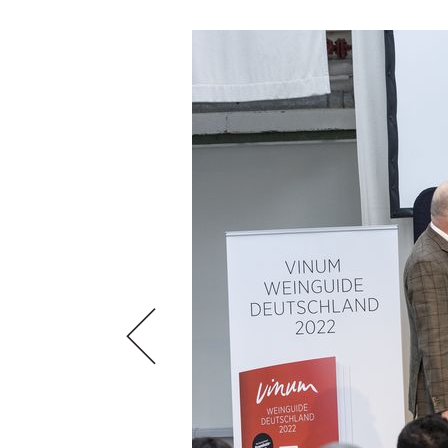
ÉCONOMIE DU VIN
SCÈNE DU VIN
S'INSCRIRE
PORTRAITS
VINOPHILES
CONCOURS DE VIN
ARCHIVES
CONCOURS
AVANTAGES
GUIDE MILLÉSIMES
ABONNER
RECHERCHE VINS
NEWSLETTER
GUIDE DU VIGNOBLE
WINE TRADE CLUB
OFFRES D'EMPLOIS
PUBLICITÉ
PRESSE
MENTIONS LÉGALES