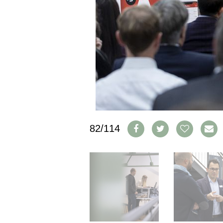
CGV & PROTECTION DES
DONNÉES
FAQ
SCHWEIZ
|
DEUTSCHLAND
|
SUISSE ROMANDE
82/114