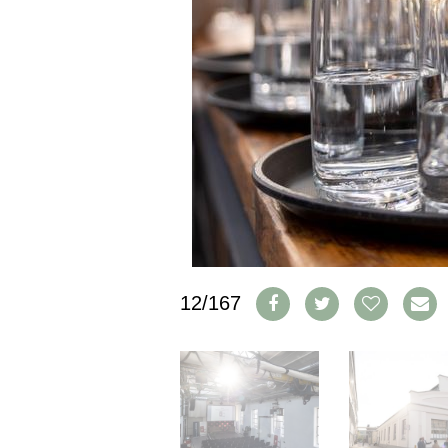
CGV & PROTECTION DES
DONNÉES
FAQ
SCHWEIZ
|
DEUTSCHLAND
|
SUISSE ROMANDE
12/167