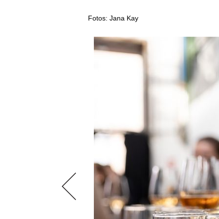
ÉCONOMIE DU VIN
SCÈNE DU VIN
S'INSCRIRE
Fotos: Jana Kay
PORTRAITS
VINOPHILES
CONCOURS DE VIN
ARCHIVES
CONCOURS
AVANTAGES
GUIDE MILLÉSIMES
ABONNER
RECHERCHE VINS
NEWSLETTER
GUIDE DU VIGNOBLE
WINE TRADE CLUB
OFFRES D'EMPLOIS
PUBLICITÉ
PRESSE
MENTIONS LÉGALES