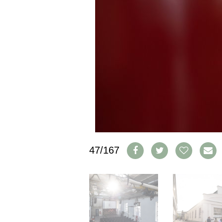
CGV & PROTECTION DES
DONNÉES
FAQ
SCHWEIZ
|
DEUTSCHLAND
|
SUISSE ROMANDE
47/167