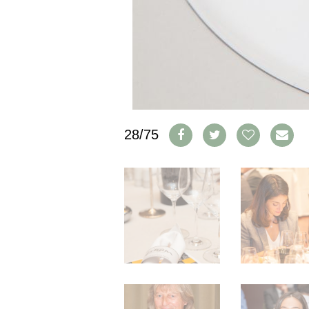
CGV & PROTECTION DES
DONNÉES
FAQ
SCHWEIZ
|
DEUTSCHLAND
|
SUISSE ROMANDE
28/75