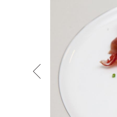
SCÈNE DU VIN
LIVRES
S'INSCRIRE
ARCHIVES
PORTRAITS
AVANTAGES
VINOPHILES
CONCOURS DE VIN
ARCHIVES
CONCOURS
AVANTAGES
GUIDE MILLÉSIMES
ABONNER
RECHERCHE VINS
NEWSLETTER
GUIDE DU VIGNOBLE
WINE TRADE CLUB
OFFRES D'EMPLOIS
PUBLICITÉ
PRESSE
MENTIONS LÉGALES