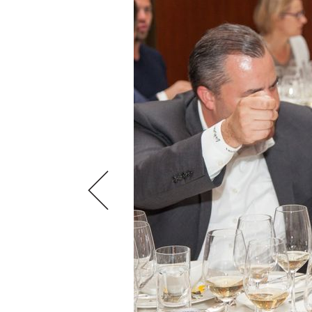
SCÈNE DU VIN
LIVRES
S'INSCRIRE
ARCHIVES
PORTRAITS
AVANTAGES
VINOPHILES
CONCOURS DE VIN
ARCHIVES
CONCOURS
AVANTAGES
GUIDE MILLÉSIMES
ABONNER
RECHERCHE VINS
NEWSLETTER
GUIDE DU VIGNOBLE
WINE TRADE CLUB
OFFRES D'EMPLOIS
PUBLICITÉ
PRESSE
MENTIONS LÉGALES