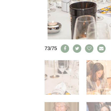
CGV & PROTECTION DES
DONNÉES
FAQ
SCHWEIZ
|
DEUTSCHLAND
|
SUISSE ROMANDE
73/75