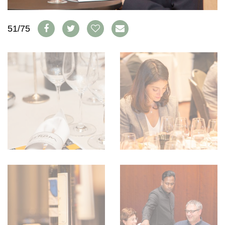
AVANTAGES
VINOPHILES
CONCOURS DE VIN
ARCHIVES
51/75
CONCOURS
AVANTAGES
GUIDE MILLÉSIMES
ABONNER
RECHERCHE VINS
NEWSLETTER
GUIDE DU VIGNOBLE
WINE TRADE CLUB
OFFRES D'EMPLOIS
PUBLICITÉ
PRESSE
MENTIONS LÉGALES
CGV & PROTECTION DES
DONNÉES
FAQ