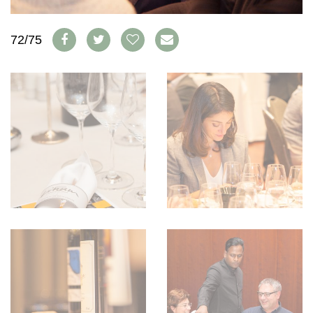
AVANTAGES
VINOPHILES
CONCOURS DE VIN
ARCHIVES
72/75
CONCOURS
AVANTAGES
GUIDE MILLÉSIMES
ABONNER
RECHERCHE VINS
NEWSLETTER
GUIDE DU VIGNOBLE
WINE TRADE CLUB
OFFRES D'EMPLOIS
PUBLICITÉ
PRESSE
MENTIONS LÉGALES
CGV & PROTECTION DES
DONNÉES
FAQ