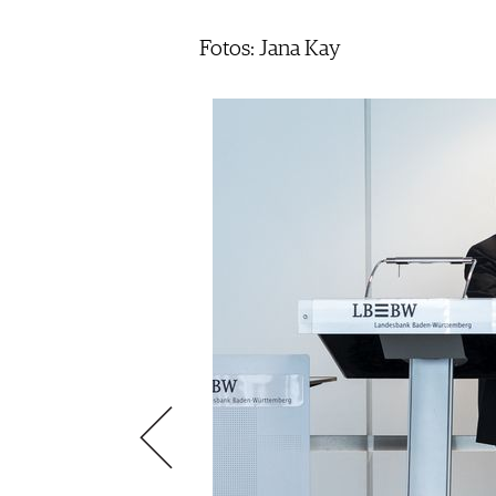
SCÈNE DU VIN
LIVRES
S'INSCRIRE
ARCHIVES
PORTRAITS
AVANTAGES
Fotos: Jana Kay
VINOPHILES
CONCOURS DE VIN
ARCHIVES
CONCOURS
AVANTAGES
GUIDE MILLÉSIMES
ABONNER
RECHERCHE VINS
NEWSLETTER
GUIDE DU VIGNOBLE
WINE TRADE CLUB
OFFRES D'EMPLOIS
PUBLICITÉ
PRESSE
MENTIONS LÉGALES