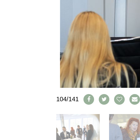
CGV & PROTECTION DES
DONNÉES
FAQ
SCHWEIZ
|
DEUTSCHLAND
|
SUISSE ROMANDE
104/141