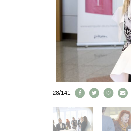
CGV & PROTECTION DES
DONNÉES
FAQ
SCHWEIZ
|
DEUTSCHLAND
|
SUISSE ROMANDE
28/141