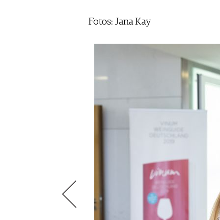
SCÈNE DU VIN
LIVRES
S'INSCRIRE
ARCHIVES
PORTRAITS
AVANTAGES
Fotos: Jana Kay
VINOPHILES
CONCOURS DE VIN
ARCHIVES
CONCOURS
AVANTAGES
GUIDE MILLÉSIMES
ABONNER
RECHERCHE VINS
NEWSLETTER
GUIDE DU VIGNOBLE
WINE TRADE CLUB
OFFRES D'EMPLOIS
PUBLICITÉ
PRESSE
MENTIONS LÉGALES