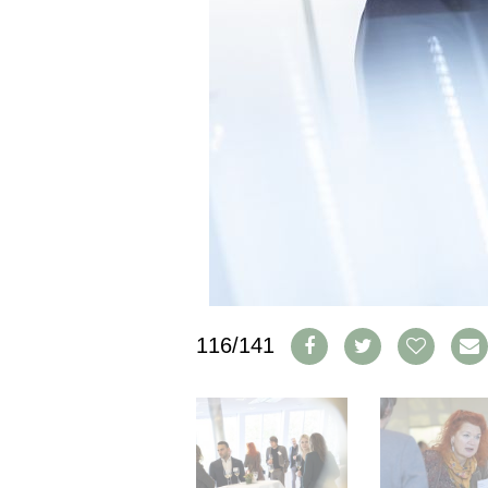
CGV & PROTECTION DES
DONNÉES
FAQ
SCHWEIZ
|
DEUTSCHLAND
|
SUISSE ROMANDE
116/141