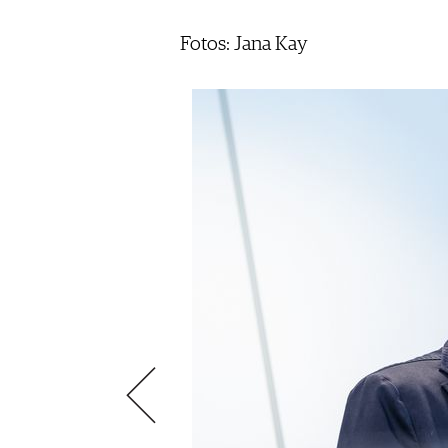
SCÈNE DU VIN
LIVRES
S'INSCRIRE
ARCHIVES
PORTRAITS
AVANTAGES
Fotos: Jana Kay
VINOPHILES
CONCOURS DE VIN
ARCHIVES
CONCOURS
AVANTAGES
GUIDE MILLÉSIMES
ABONNER
RECHERCHE VINS
NEWSLETTER
GUIDE DU VIGNOBLE
WINE TRADE CLUB
OFFRES D'EMPLOIS
PUBLICITÉ
PRESSE
MENTIONS LÉGALES