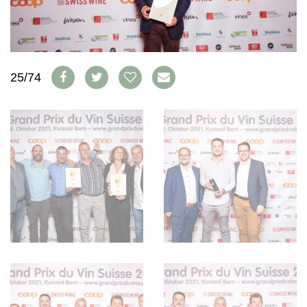
AVANTAGES
VINOPHILES
CONCOURS DE VIN
ARCHIVES
CONCOURS
AVANTAGES
25/74
GUIDE MILLÉSIMES
ABONNER
RECHERCHE VINS
NEWSLETTER
GUIDE DU VIGNOBLE
WINE TRADE CLUB
OFFRES D'EMPLOIS
PUBLICITÉ
PRESSE
MENTIONS LÉGALES
CGV & PROTECTION DES
DONNÉES
FAQ