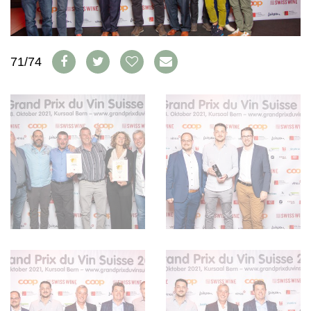
AVANTAGES
VINOPHILES
CONCOURS DE VIN
ARCHIVES
CONCOURS
71/74
AVANTAGES
GUIDE MILLÉSIMES
ABONNER
RECHERCHE VINS
NEWSLETTER
GUIDE DU VIGNOBLE
WINE TRADE CLUB
OFFRES D'EMPLOIS
PUBLICITÉ
PRESSE
MENTIONS LÉGALES
CGV & PROTECTION DES
DONNÉES
FAQ