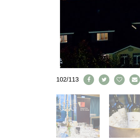
CGV & PROTECTION DES
DONNÉES
FAQ
SCHWEIZ
|
DEUTSCHLAND
|
SUISSE ROMANDE
102/113