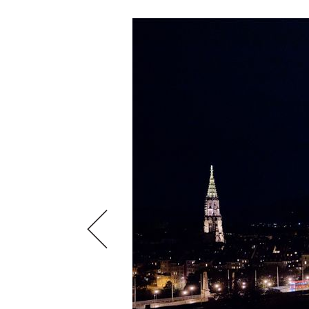
SCÈNE DU VIN
LIVRES
S'INSCRIRE
ARCHIVES
PORTRAITS
AVANTAGES
VINOPHILES
CONCOURS DE VIN
ARCHIVES
CONCOURS
AVANTAGES
GUIDE MILLÉSIMES
ABONNER
RECHERCHE VINS
NEWSLETTER
GUIDE DU VIGNOBLE
WINE TRADE CLUB
OFFRES D'EMPLOIS
PUBLICITÉ
PRESSE
MENTIONS LÉGALES