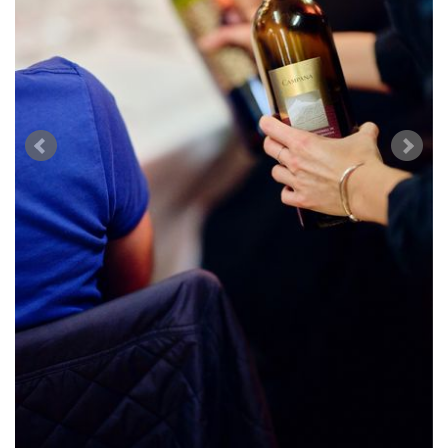
AVANTAGES
VINOPHILES
CONCOURS DE VIN
ARCHIVES
CONCOURS
AVANTAGES
GUIDE MILLÉSIMES
ABONNER
RECHERCHE VINS
NEWSLETTER
GUIDE DU VIGNOBLE
WINE TRADE CLUB
OFFRES D'EMPLOIS
PUBLICITÉ
PRESSE
MENTIONS LÉGALES
CGV & PROTECTION DES
DONNÉES
FAQ