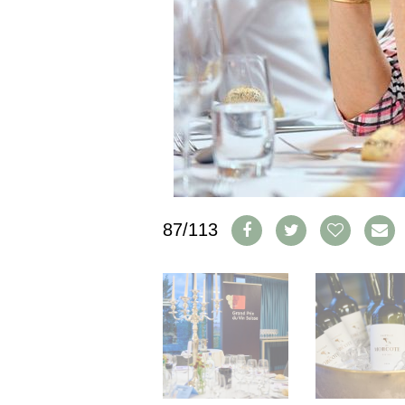
CGV & PROTECTION DES
DONNÉES
FAQ
SCHWEIZ
|
DEUTSCHLAND
|
SUISSE ROMANDE
87/113