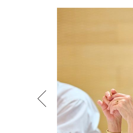
SCÈNE DU VIN
LIVRES
S'INSCRIRE
ARCHIVES
PORTRAITS
AVANTAGES
VINOPHILES
CONCOURS DE VIN
ARCHIVES
CONCOURS
AVANTAGES
GUIDE MILLÉSIMES
ABONNER
RECHERCHE VINS
NEWSLETTER
GUIDE DU VIGNOBLE
WINE TRADE CLUB
OFFRES D'EMPLOIS
PUBLICITÉ
PRESSE
MENTIONS LÉGALES