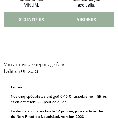
VINUM.
exclusifs.
CGV & PROTECTION DES
DONNÉES
S'IDENTIFIER
ABONNER
FAQ
Vous trouvez ce reportage dans
l'édition 01 | 2023
En bref
Nos cinq spécialistes ont goûté
40 Chasselas non filtrés
et en ont retenu 36 pour ce guide.
La dégustation a eu lieu l
e 17 janvier, jour de la sortie
du Non Filtré de Neuchâtel, version 2023