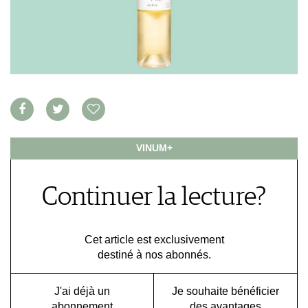
NEWS
VIDÉOS
ÉCONOMIE DU VIN
GALÉRIES DE PHOTOS
SCÈNE DU VIN
LIVRES
S'INSCRIRE
PORTRAITS
VINOPHILES
CONCOURS DE VIN
ARCHIVES
CONCOURS
AVANTAGES
GUIDE MILLÉSIMES
VINUM+
ABONNER
RECHERCHE VINS
Continuer la lecture?
NEWSLETTER
GUIDE DU VIGNOBLE
WINE TRADE CLUB
Cet article est exclusivement
OFFRES D'EMPLOIS
destiné à nos abonnés.
PUBLICITÉ
PRESSE
J'ai déjà un
Je souhaite bénéficier
abonnement
des avantages
MENTIONS LÉGALES