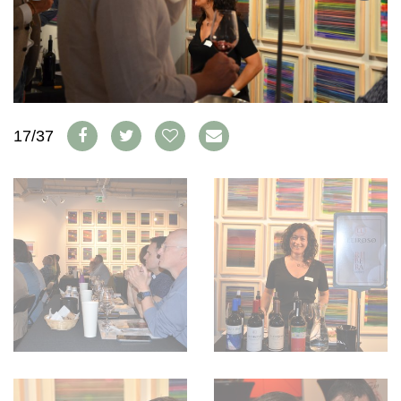
WEINSZENE
BÜCHER
ANMELDEN
ABO
PORTRAITS
AUSGABE
VINOPHILES
ARCHIV
AWARDS
ARCHIV
VORTEILSWELT
GEWINNSPIELE
VORTEILSWELT
17/37
TRINKREIFETABELLE
ABO
WEINSUCHE
NEWSLETTER
WINE TRADE CLUB
REDAKTION
JOBS
WERBUNG
PRESSE
IMPRESSUM
AGB & DATENSCHUTZ
FAQ