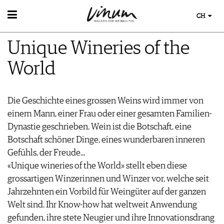
CH
WEIN
Unique Wineries of the
WEINSUCHE
GUIDE WEINGÜTER
World
WINETRADECLUB
WINZER
WEINE DES MONATS
Die Geschichte eines grossen Weins wird immer von
TRINKREIFETABELLE
einem Mann, einer Frau oder einer gesamten Familien-
UNIQUE WINERIES
Dynastie geschrieben. Wein ist die Botschaft, eine
CLUB LES DOMAINES
Botschaft schöner Dinge, eines wunderbaren inneren
Gefühls, der Freude...
WEINWISSEN
«Unique wineries of the World» stellt eben diese
WEINREGIONEN
EVENTS
grossartigen Winzerinnen und Winzer vor, welche seit
WEINLEXIKON
Jahrzehnten ein Vorbild für Weingüter auf der ganzen
EVENTKALENDER
WEINGESCHICHTE
ESSEN & TRINKEN
Welt sind. Ihr Know-how hat weltweit Anwendung
AWARDS
WEINLAGERUNG
FOOD PAIRING TIPPS
EVENT-BILDER
gefunden, ihre stete Neugier und ihre Innovationsdrang
INFOGRAFIKEN
MAGAZIN