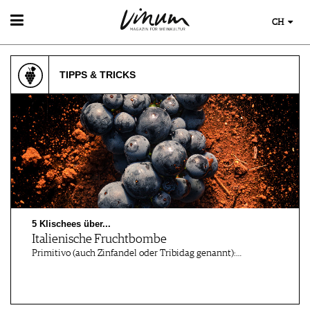
CH
WEIN
WEINSUCHE
TIPPS & TRICKS
WEINWISSEN
GUIDE WEINGÜTER
WEINREGIONEN
WINETRADECLUB
WEINLEXIKON
WINZER
WEINGESCHICHTE
WEINE DES MONATS
WEINLAGERUNG
TRINKREIFETABELLE
INFOGRAFIKEN
UNIQUE WINERIES
TIPPS & TRICKS
CLUB LES DOMAINES
NEWS
5 Klischees über...
EVENTS
Italienische Fruchtbombe
EVENTKALENDER
Primitivo (auch Zinfandel oder Tribidag genannt):…
ESSEN & TRINKEN
AWARDS
FOOD PAIRING TIPPS
EVENT-BILDER
MAGAZIN
FOOD PAIRING TABELLE
REPORTAGEN