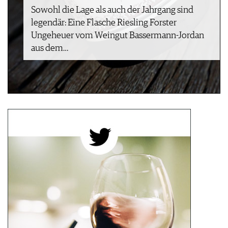
ARCHIV
Sowohl die Lage als auch der Jahrgang sind
VORTEILSWELT
legendär: Eine Flasche Riesling Forster
Ungeheuer vom Weingut Bassermann-Jordan
ANMELDEN
aus dem…
AWARDS
GEWINNSPIELE
VORTEILSWELT
TRINKREIFETABELLE
ABO
WEINSUCHE
NEWSLETTER
WINE TRADE CLUB
REDAKTION
JOBS
WERBUNG
PRESSE
IMPRESSUM