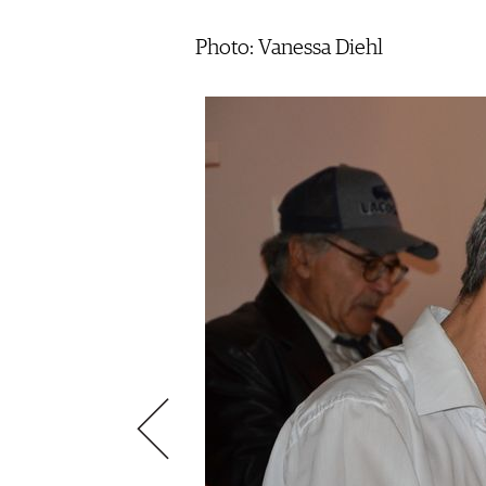
VIDEOS
KLARTEXT
WEINREISEN
WEINWIRTSCHAFT
BILDSTRECKEN
EXTRAS
Photo: Vanessa Diehl
WEINSZENE
BÜCHER
ANMELDEN
ABO
PORTRAITS
AUSGABE
VINOPHILES
ARCHIV
AWARDS
ARCHIV
VORTEILSWELT
GEWINNSPIELE
VORTEILSWELT
TRINKREIFETABELLE
ABO
WEINSUCHE
NEWSLETTER
WINE TRADE CLUB
REDAKTION
JOBS
WERBUNG
PRESSE