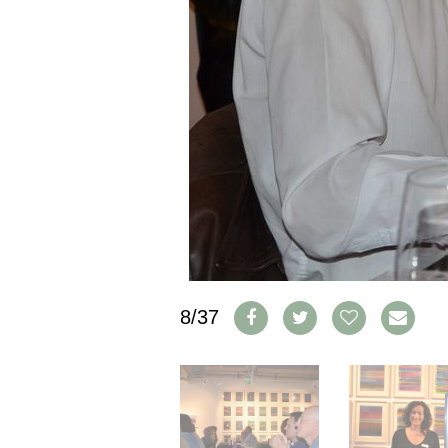
IMPRESSUM
AGB & DATENSCHUTZ
FAQ
SCHWEIZ
|
DEUTSCHLAND
|
SUISSE ROMANDE
8/37