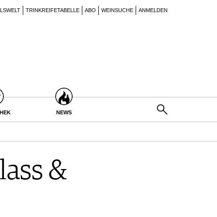
ILSWELT
TRINKREIFETABELLE
ABO
WEINSUCHE
ANMELDEN
THEK
NEWS
lass &