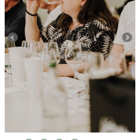
WEINSZENE
BÜCHER
ANMELDEN
ABO
PORTRAITS
AUSGABE
VINOPHILES
ARCHIV
AWARDS
ARCHIV
VORTEILSWELT
GEWINNSPIELE
VORTEILSWELT
TRINKREIFETABELLE
ABO
WEINSUCHE
NEWSLETTER
WINE TRADE CLUB
REDAKTION
JOBS
WERBUNG
PRESSE
IMPRESSUM
AGB & DATENSCHUTZ
FAQ