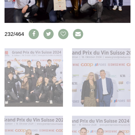
WEINSZENE
BÜCHER
ANMELDEN
ABO
PORTRAITS
AUSGABE
VINOPHILES
ARCHIV
AWARDS
ARCHIV
VORTEILSWELT
GEWINNSPIELE
232/464
VORTEILSWELT
TRINKREIFETABELLE
ABO
WEINSUCHE
NEWSLETTER
WINE TRADE CLUB
REDAKTION
JOBS
WERBUNG
PRESSE
IMPRESSUM
AGB & DATENSCHUTZ
FAQ