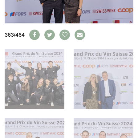
WEINSZENE
BÜCHER
ANMELDEN
ABO
PORTRAITS
AUSGABE
VINOPHILES
ARCHIV
AWARDS
ARCHIV
VORTEILSWELT
GEWINNSPIELE
363/464
VORTEILSWELT
TRINKREIFETABELLE
ABO
WEINSUCHE
NEWSLETTER
WINE TRADE CLUB
REDAKTION
JOBS
WERBUNG
PRESSE
IMPRESSUM
AGB & DATENSCHUTZ
FAQ