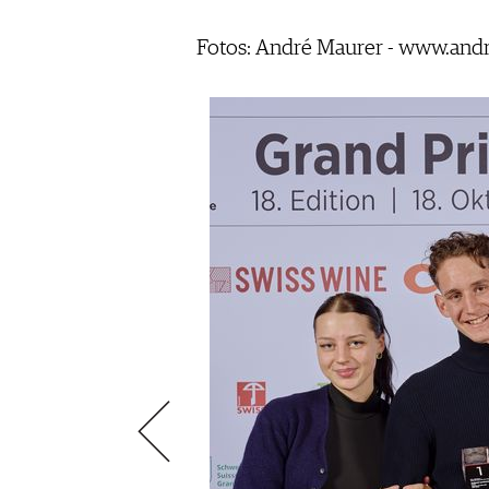
VIDEOS
KLARTEXT
WEINREISEN
WEINWIRTSCHAFT
BILDSTRECKEN
EXTRAS
Fotos: André Maurer - www.and
WEINSZENE
BÜCHER
ANMELDEN
ABO
PORTRAITS
AUSGABE
VINOPHILES
ARCHIV
AWARDS
ARCHIV
VORTEILSWELT
GEWINNSPIELE
VORTEILSWELT
TRINKREIFETABELLE
ABO
WEINSUCHE
NEWSLETTER
WINE TRADE CLUB
REDAKTION
JOBS
WERBUNG
PRESSE