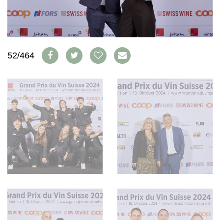
WEINSZENE
BÜCHER
ANMELDEN
ABO
PORTRAITS
AUSGABE
VINOPHILES
ARCHIV
AWARDS
ARCHIV
VORTEILSWELT
GEWINNSPIELE
52/464
VORTEILSWELT
TRINKREIFETABELLE
ABO
WEINSUCHE
NEWSLETTER
WINE TRADE CLUB
REDAKTION
JOBS
WERBUNG
PRESSE
IMPRESSUM
AGB & DATENSCHUTZ
FAQ