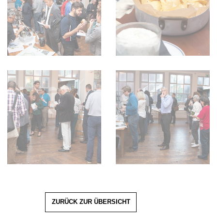
ZURÜCK ZUR ÜBERSICHT