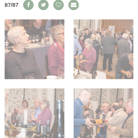
WEINSZENE
87/87
BÜCHER
ANMELDEN
ABO
PORTRAITS
AUSGABE
VINOPHILES
ARCHIV
AWARDS
ARCHIV
VORTEILSWELT
GEWINNSPIELE
VORTEILSWELT
TRINKREIFETABELLE
ABO
WEINSUCHE
NEWSLETTER
WINE TRADE CLUB
REDAKTION
JOBS
WERBUNG
PRESSE
IMPRESSUM
AGB & DATENSCHUTZ
FAQ