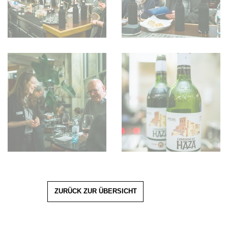
ZURÜCK ZUR ÜBERSICHT