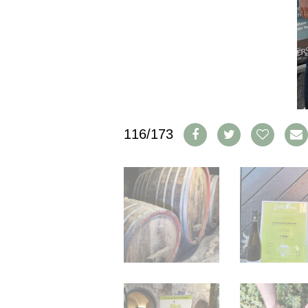
IMPRESSUM
AGB & DATENSCHUTZ
FAQ
SCHWEIZ
|
DEUTSCHLAND
|
116/173
SUISSE ROMANDE