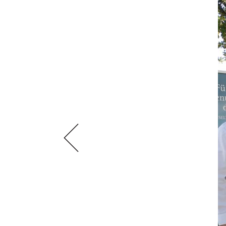
VIDEOS
KLARTEXT
WEINREISEN
WEINWIRTSCHAFT
BILDSTRECKEN
EXTRAS
WEINSZENE
BÜCHER
ANMELDEN
ABO
PORTRAITS
AUSGABE
VINOPHILES
ARCHIV
AWARDS
ARCHIV
VORTEILSWELT
GEWINNSPIELE
VORTEILSWELT
TRINKREIFETABELLE
ABO
WEINSUCHE
NEWSLETTER
WINE TRADE CLUB
REDAKTION
JOBS
WERBUNG
PRESSE