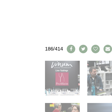
IMPRESSUM
AGB & DATENSCHUTZ
FAQ
SCHWEIZ
|
DEUTSCHLAND
|
186/414
SUISSE ROMANDE