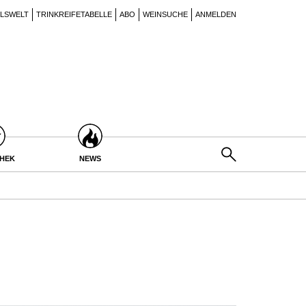
ILSWELT
TRINKREIFETABELLE
ABO
WEINSUCHE
ANMELDEN
THEK
NEWS