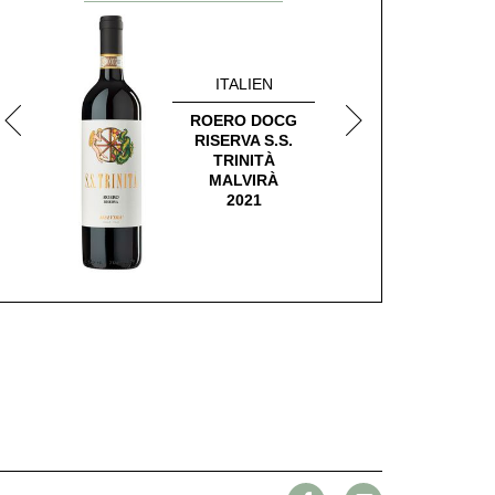
ITALIEN
ROERO DOCG
RISERVA S.S.
BAR
TRINITÀ
MALVIRÀ
2021