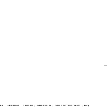
PORTUGAL
VR ALENTEJANO VINHO TINTO
RESERVA
CASA AGRÍCOLA HMR, SA
2022
OBS
|
WERBUNG
|
PRESSE
|
IMPRESSUM
|
AGB & DATENSCHUTZ
|
FAQ