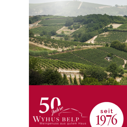
VIDEOS
KLARTEXT
WEINREISEN
WEINWIRTSCHAFT
BILDSTRECKEN
EXTRAS
WEINSZENE
BÜCHER
ANMELDEN
ABO
PORTRAITS
AUSGABE
VINOPHILES
ARCHIV
AWARDS
ARCHIV
VORTEILSWELT
GEWINNSPIELE
VORTEILSWELT
TRINKREIFETABELLE
ABO
WEINSUCHE
NEWSLETTER
WINE TRADE CLUB
REDAKTION
JOBS
WERBUNG
PRESSE