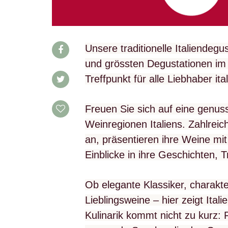
IMPRESSUM
AGB & DATENSCHUTZ
FAQ
Unsere traditionelle Italiendegu
und grössten Degustationen im 
SCHWEIZ
|
Treffpunkt für alle Liebhaber it
DEUTSCHLAND
|
SUISSE ROMANDE
Freuen Sie sich auf eine genussv
Weinregionen Italiens. Zahlreic
an, präsentieren ihre Weine mi
Einblicke in ihre Geschichten, 
Ob elegante Klassiker, charakt
Lieblingsweine – hier zeigt Ital
Kulinarik kommt nicht zu kurz: F