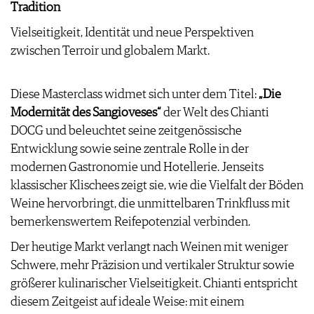
Tradition
WEINSZENE
BÜCHER
ANMELDEN
ABO
PORTRAITS
Vielseitigkeit, Identität und neue Perspektiven
AUSGABE
VINOPHILES
zwischen Terroir und globalem Markt.
ARCHIV
AWARDS
ARCHIV
VORTEILSWELT
GEWINNSPIELE
VORTEILSWELT
Diese Masterclass widmet sich unter dem Titel:
„Die
TRINKREIFETABELLE
Modernität des Sangioveses“
der Welt des Chianti
ABO
DOCG und beleuchtet seine zeitgenössische
WEINSUCHE
Entwicklung sowie seine zentrale Rolle in der
NEWSLETTER
modernen Gastronomie und Hotellerie. Jenseits
WINE TRADE CLUB
klassischer Klischees zeigt sie, wie die Vielfalt der Böden
REDAKTION
Weine hervorbringt, die unmittelbaren Trinkfluss mit
JOBS
bemerkenswertem Reifepotenzial verbinden.
WERBUNG
Der heutige Markt verlangt nach Weinen mit weniger
PRESSE
Schwere, mehr Präzision und vertikaler Struktur sowie
IMPRESSUM
größerer kulinarischer Vielseitigkeit. Chianti entspricht
AGB & DATENSCHUTZ
diesem Zeitgeist auf ideale Weise: mit einem
FAQ