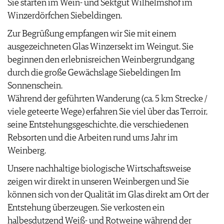
Sie starten im Wein- und Sektgut Wilhelmshof im
WEINSZENE
BÜCHER
ANMELDEN
ABO
Winzerdörfchen Siebeldingen.
PORTRAITS
AUSGABE
VINOPHILES
Zur Begrüßung empfangen wir Sie mit einem
ARCHIV
AWARDS
ARCHIV
ausgezeichneten Glas Winzersekt im Weingut. Sie
VORTEILSWELT
GEWINNSPIELE
beginnen den erlebnisreichen Weinbergrundgang
VORTEILSWELT
durch die große Gewächslage Siebeldingen Im
TRINKREIFETABELLE
Sonnenschein.
ABO
Während der geführten Wanderung (ca. 5 km Strecke /
WEINSUCHE
viele geteerte Wege) erfahren Sie viel über das Terroir,
NEWSLETTER
seine Entstehungsgeschichte, die verschiedenen
WINE TRADE CLUB
Rebsorten und die Arbeiten rund ums Jahr im
REDAKTION
Weinberg.
JOBS
Unsere nachhaltige biologische Wirtschaftsweise
WERBUNG
zeigen wir direkt in unseren Weinbergen und Sie
PRESSE
können sich von der Qualität im Glas direkt am Ort der
IMPRESSUM
Entstehung überzeugen. Sie verkosten ein
AGB & DATENSCHUTZ
halbesdutzend Weiß- und Rotweine während der
FAQ