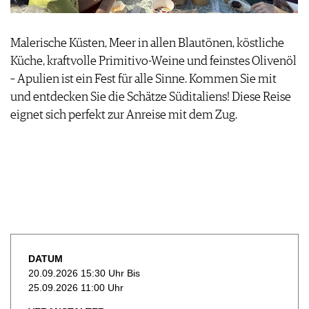
WEINSZENE
BÜCHER
ANMELDEN
ABO
PORTRAITS
AUSGABE
Malerische Küsten, Meer in allen Blautönen, köstliche
VINOPHILES
ARCHIV
AWARDS
ARCHIV
Küche, kraftvolle Primitivo-Weine und feinstes Olivenöl
VORTEILSWELT
GEWINNSPIELE
– Apulien ist ein Fest für alle Sinne. Kommen Sie mit
VORTEILSWELT
und entdecken Sie die Schätze Süditaliens! Diese Reise
TRINKREIFETABELLE
eignet sich perfekt zur Anreise mit dem Zug.
ABO
WEINSUCHE
NEWSLETTER
WINE TRADE CLUB
REDAKTION
JOBS
WERBUNG
PRESSE
DATUM
IMPRESSUM
20.09.2026 15:30 Uhr Bis
25.09.2026 11:00 Uhr
AGB & DATENSCHUTZ
FAQ