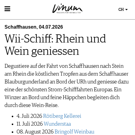
CH
WEIN
Schaffhausen, 04.07.2026
WEINSUCHE
WEINWISSEN
Wii-Schiff: Rhein und
GUIDE WEINGÜTER
WEINREGIONEN
WINETRADECLUB
EVENTS
Wein geniessen
WEINLEXIKON
WINZER
EVENTKALENDER
WEINGESCHICHTE
WEINE DES MONATS
AWARDS
WEINLAGERUNG
Degustiere auf der Fahrt von Schaffhausen nach Stein
TRINKREIFETABELLE
EVENT-BILDER
INFOGRAFIKEN
am Rhein die köstlichen Tropfen aus dem Schaffhauser
UNIQUE WINERIES
TIPPS & TRICKS
Blauburgunderland an Bord der URh und geniesse dazu
CLUB LES DOMAINES
ESSEN & TRINKEN
NEWS
eine der schönsten Strom-Schifffahrten Europas. Ein
FOOD PAIRING TIPPS
MAGAZIN
Winzer an Bord und feine Häppchen begleiten dich
FOOD PAIRING TABELLE
REPORTAGEN
durch diese Wein-Reise.
KULINARIK
MEDIATHEK
DOSSIER
REZEPTE
4. Juli 2026
Rötiberg Kellerei
APPS
WINEGUIDES
HOTSPOTS
NEWS
11. Juli 2026
Wunderstaa
VIDEOS
KLARTEXT
WEINREISEN
WEINWIRTSCHAFT
08. August 2026
Bringolf Weinbau
BILDSTRECKEN
EXTRAS