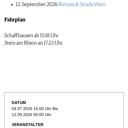
WEINSZENE
12. September 2026
Rimuss & Strada Wein
BÜCHER
ANMELDEN
ABO
PORTRAITS
AUSGABE
VINOPHILES
Fahrplan
ARCHIV
AWARDS
ARCHIV
VORTEILSWELT
GEWINNSPIELE
Schaffhausen ab 15:18 Uhr
VORTEILSWELT
Stein am Rhein an 17:23 Uhr
TRINKREIFETABELLE
ABO
WEINSUCHE
NEWSLETTER
WINE TRADE CLUB
REDAKTION
JOBS
WERBUNG
DATUM
PRESSE
04.07.2026 15:00 Uhr Bis
IMPRESSUM
12.09.2026 00:00 Uhr
AGB & DATENSCHUTZ
VERANSTALTER
FAQ