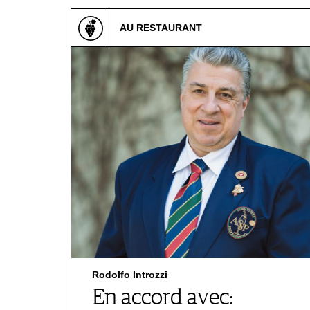
REDAKTION
JOBS
AU RESTAURANT
WERBUNG
PRESSE
IMPRESSUM
AGB & DATENSCHUTZ
FAQ
SCHWEIZ
|
DEUTSCHLAND
|
SUISSE ROMANDE
Rodolfo Introzzi
En accord avec: