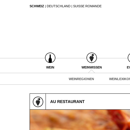
SCHWEIZ
|
DEUTSCHLAND
|
SUISSE ROMANDE
SUCHEN
WEIN
WEINSUCHE
WEINWISSEN
GUIDE WEINGÜTER
WEINREGIONEN
WINETRADECLUB
WEINLEXIKON
WINZER
WEINGESCHICHTE
WEINE DES MONATS
WEIN
WEINWISSEN
E
WEINLAGERUNG
TRINKREIFETABELLE
INFOGRAFIKEN
WEINREGIONEN
WEINLEXIKO
UNIQUE WINERIES
TIPPS & TRICKS
CLUB LES DOMAINES
NEWS
AU RESTAURANT
EVENTS
EVENTKALENDER
ESSEN & TRINKEN
AWARDS
FOOD PAIRING TIPPS
EVENT-BILDER