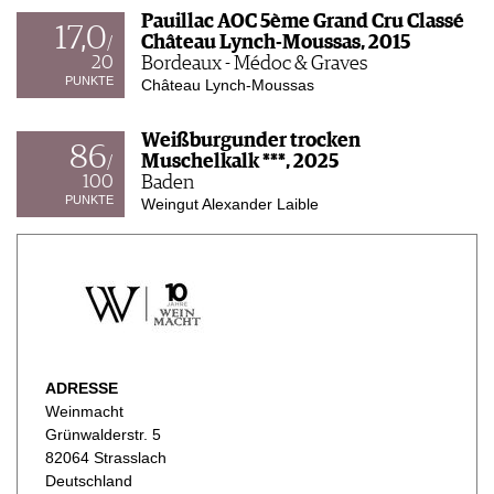
Pauillac AOC 5ème Grand Cru Classé
17,0
Château Lynch-Moussas, 2015
/
20
Bordeaux - Médoc & Graves
PUNKTE
Château Lynch-Moussas
Weißburgunder trocken
86
Muschelkalk ***, 2025
/
100
Baden
PUNKTE
Weingut Alexander Laible
ADRESSE
Weinmacht
Grünwalderstr. 5
82064 Strasslach
Deutschland