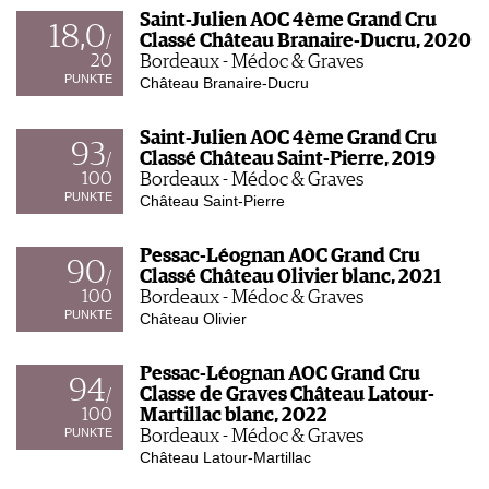
Saint-Julien AOC 4ème Grand Cru
18,0
Classé Château Branaire-Ducru, 2020
/
20
Bordeaux - Médoc & Graves
PUNKTE
Château Branaire-Ducru
Saint-Julien AOC 4ème Grand Cru
93
Classé Château Saint-Pierre, 2019
/
100
Bordeaux - Médoc & Graves
PUNKTE
Château Saint-Pierre
Pessac-Léognan AOC Grand Cru
90
Classé Château Olivier blanc, 2021
/
100
Bordeaux - Médoc & Graves
PUNKTE
Château Olivier
Pessac-Léognan AOC Grand Cru
94
Classe de Graves Château Latour-
/
100
Martillac blanc, 2022
PUNKTE
Bordeaux - Médoc & Graves
Château Latour-Martillac