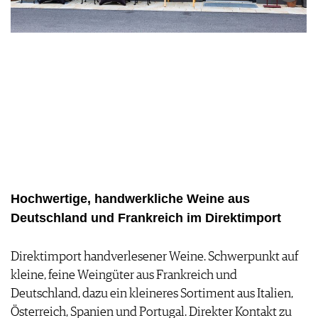
FOOD PAIRING TABELLE
TIPPS & TRICKS
REPORTAGEN
KULINARIK
MEDIATHEK
NEWS
DOSSIER
REZEPTE
APPS
WINEGUIDES
HOTSPOTS
NEWS
VIDEOS
KLARTEXT
WEINREISEN
WEINWIRTSCHAFT
BILDSTRECKEN
EXTRAS
WEINSZENE
BÜCHER
ANMELDEN
ABO
PORTRAITS
AUSGABE
VINOPHILES
ARCHIV
AWARDS
ARCHIV
VORTEILSWELT
GEWINNSPIELE
VORTEILSWELT
Hochwertige, handwerkliche Weine aus
TRINKREIFETABELLE
Deutschland und Frankreich im Direktimport
ABO
WEINSUCHE
Direktimport handverlesener Weine. Schwerpunkt auf
NEWSLETTER
kleine, feine Weingüter aus Frankreich und
WINE TRADE CLUB
Deutschland, dazu ein kleineres Sortiment aus Italien,
REDAKTION
Österreich, Spanien und Portugal. Direkter Kontakt zu
JOBS