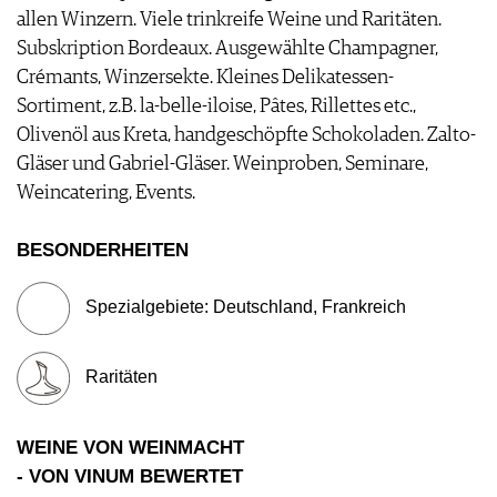
allen Winzern. Viele trinkreife Weine und Raritäten.
WERBUNG
Subskription Bordeaux. Ausgewählte Champagner,
PRESSE
Crémants, Winzersekte. Kleines Delikatessen-
IMPRESSUM
Sortiment, z.B. la-belle-iloise, Pâtes, Rillettes etc.,
AGB & DATENSCHUTZ
Olivenöl aus Kreta, handgeschöpfte Schokoladen. Zalto-
FAQ
Gläser und Gabriel-Gläser. Weinproben, Seminare,
Weincatering, Events.
BESONDERHEITEN
Spezialgebiete: Deutschland, Frankreich
Raritäten
WEINE VON WEINMACHT
- VON VINUM BEWERTET