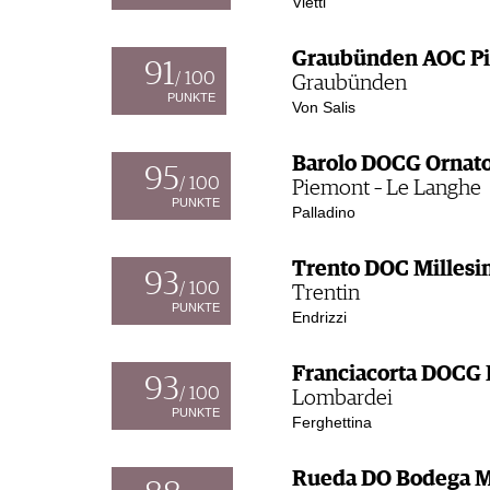
Vietti
Graubünden AOC Pin
91
/ 100
Graubünden
PUNKTE
Von Salis
Barolo DOCG Ornato
95
/ 100
Piemont – Le Langhe
PUNKTE
Palladino
Trento DOC Millesim
93
/ 100
Trentin
PUNKTE
Endrizzi
Franciacorta DOCG 
93
/ 100
Lombardei
PUNKTE
Ferghettina
Rueda DO Bodega Ma