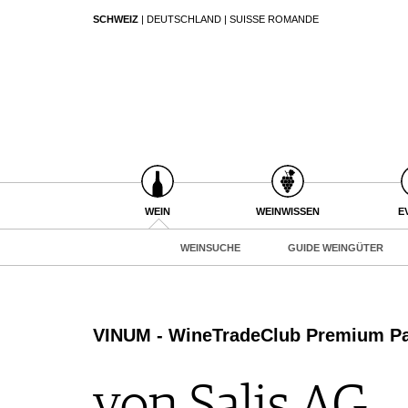
SCHWEIZ
|
DEUTSCHLAND
|
SUISSE ROMANDE
SUCHEN
WEIN
WEINSUCHE
GUIDE WEINGÜTER
WINETRADECLUB
WINZER
WEINE DES MONATS
WEIN
WEINWISSEN
E
TRINKREIFETABELLE
WEINSUCHE
GUIDE WEINGÜTER
UNIQUE WINERIES
CLUB LES DOMAINES
WEINWISSEN
VINUM - WineTradeClub Premium Pa
WEINREGIONEN
EVENTS
WEINLEXIKON
EVENTKALENDER
WEINGESCHICHTE
von Salis AG
ESSEN & TRINKEN
AWARDS