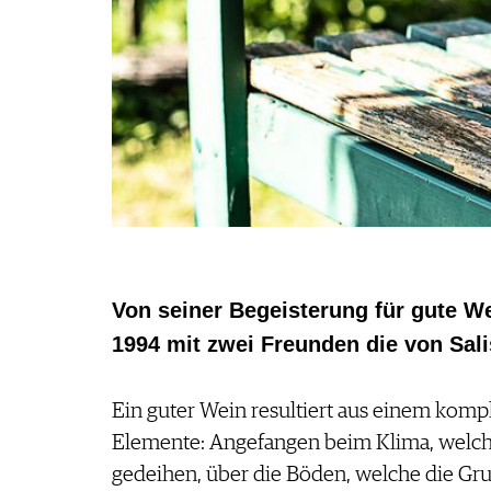
REDAKTION
JOBS
WERBUNG
PRESSE
IMPRESSUM
AGB & DATENSCHUTZ
FAQ
SCHWEIZ
|
Von seiner Begeisterung für gute W
DEUTSCHLAND
|
1994 mit zwei Freunden die von Sali
SUISSE ROMANDE
Ein guter Wein resultiert aus einem kom
Elemente: Angefangen beim Klima, welche
gedeihen, über die Böden, welche die Gru