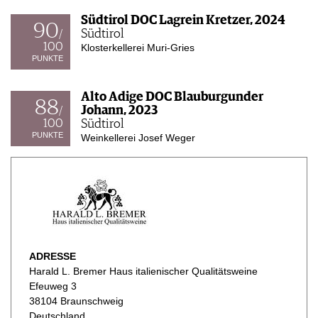
Südtirol DOC Lagrein Kretzer, 2024
90
Südtirol
/
100
Klosterkellerei Muri-Gries
PUNKTE
Alto Adige DOC Blauburgunder
88
Johann, 2023
/
100
Südtirol
PUNKTE
Weinkellerei Josef Weger
ADRESSE
Harald L. Bremer Haus italienischer Qualitätsweine
Efeuweg 3
38104 Braunschweig
Deutschland