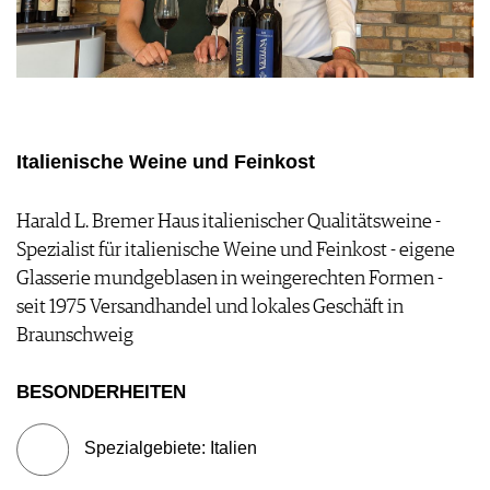
FOOD PAIRING TABELLE
TIPPS & TRICKS
REPORTAGEN
KULINARIK
MEDIATHEK
NEWS
DOSSIER
REZEPTE
APPS
WINEGUIDES
HOTSPOTS
NEWS
VIDEOS
KLARTEXT
WEINREISEN
WEINWIRTSCHAFT
BILDSTRECKEN
EXTRAS
WEINSZENE
BÜCHER
Italienische Weine und Feinkost
ANMELDEN
ABO
PORTRAITS
AUSGABE
VINOPHILES
ARCHIV
Harald L. Bremer Haus italienischer Qualitätsweine -
AWARDS
ARCHIV
VORTEILSWELT
Spezialist für italienische Weine und Feinkost - eigene
GEWINNSPIELE
Glasserie mundgeblasen in weingerechten Formen -
VORTEILSWELT
seit 1975 Versandhandel und lokales Geschäft in
TRINKREIFETABELLE
Braunschweig
ABO
WEINSUCHE
BESONDERHEITEN
NEWSLETTER
WINE TRADE CLUB
Spezialgebiete: Italien
REDAKTION
JOBS