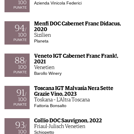
100
Azienda Vinicola Federici
PUNKTE
Menfi DOC Cabernet Franc Didacus,
94
2020
/
100
Sizilien
PUNKTE
Planeta
Veneto IGT Cabernet Franc Frank!,
88
2021
/
100
Venetien
PUNKTE
Barollo Winery
Toscana IGT Malvasia Nera Sette
91
Grazie Vino, 2023
/
100
Toskana – L'Altra Toscana
PUNKTE
Fattoria Bonsalto
Collio DOC Sauvignon, 2022
93
Friaul-Julisch Venetien
/
100
Schiopetto