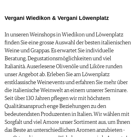
FOOD PAIRING TABELLE
TIPPS & TRICKS
REPORTAGEN
KULINARIK
MEDIATHEK
NEWS
DOSSIER
REZEPTE
Vergani Wiedikon & Vergani Löwenplatz
APPS
WINEGUIDES
HOTSPOTS
NEWS
VIDEOS
KLARTEXT
WEINREISEN
WEINWIRTSCHAFT
In unseren Weinshops in Wiedikon und Löwenplatz
BILDSTRECKEN
EXTRAS
WEINSZENE
finden Sie eine grosse Auswahl der besten italienischen
BÜCHER
ANMELDEN
ABO
PORTRAITS
Weine und Grappas. Es erwartet Sie individuelle
AUSGABE
VINOPHILES
Beratung, Degustationsmöglichkeiten und viel
ARCHIV
AWARDS
ARCHIV
Italianità. Auserlesene Olivenöle und Liköre runden
VORTEILSWELT
GEWINNSPIELE
unser Angebot ab. Erleben Sie am Löwenplatz
VORTEILSWELT
erstklassische Weinevents und erfahren Sie mehr über
TRINKREIFETABELLE
die italienische Weinwelt an einem unserer Seminare.
ABO
Seit über 130 Jahren pflegen wir mit höchstem
WEINSUCHE
Qualitätsanspruch enge Beziehungen zu den
NEWSLETTER
bedeutendsten Produzenten in Italien. Wir wählen mit
WINE TRADE CLUB
Sorgfalt und viel Amore unser Sortiment aus, um Ihnen
REDAKTION
das Beste an unterschiedlichen Aromen anzubieten -
JOBS