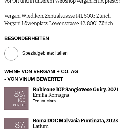
vor Ort und in unserem Webshop vergani.ch. A presto!
WERBUNG
PRESSE
Vergani Wiedikon, Zentralstrasse 141, 8003 Zürich
IMPRESSUM
Vergani Löwenplatz, Löwenstrasse 42, 8001 Zürich
AGB & DATENSCHUTZ
FAQ
BESONDERHEITEN
Spezialgebiete: Italien
WEINE VON VERGANI + CO. AG
- VON VINUM BEWERTET
Rubicone IGP Sangiovese Guiry, 2021
89
Emilia-Romagna
/
100
Tenuta Mara
PUNKTE
Roma DOC Malvasia Puntinata, 2023
87
Latium
/