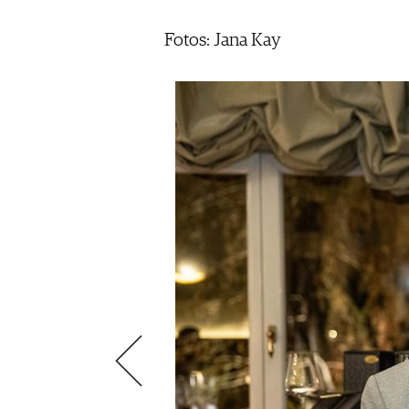
ÉCONOMIE DU VIN
SCÈNE DU VIN
S'INSCRIRE
Fotos: Jana Kay
PORTRAITS
VINOPHILES
CONCOURS DE VIN
ARCHIVES
CONCOURS
AVANTAGES
GUIDE MILLÉSIMES
ABONNER
RECHERCHE VINS
NEWSLETTER
GUIDE DU VIGNOBLE
WINE TRADE CLUB
OFFRES D'EMPLOIS
PUBLICITÉ
PRESSE
MENTIONS LÉGALES