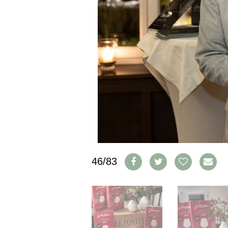
CGV & PROTECTION DES
DONNÉES
FAQ
SCHWEIZ
|
DEUTSCHLAND
|
SUISSE ROMANDE
46/83