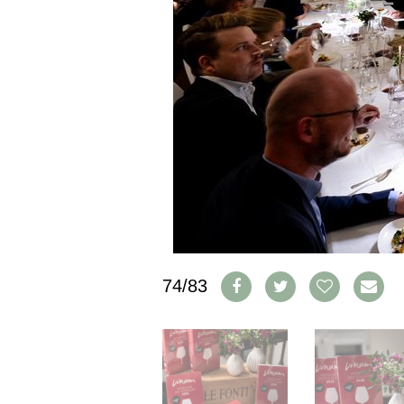
CGV & PROTECTION DES
DONNÉES
FAQ
SCHWEIZ
|
DEUTSCHLAND
|
SUISSE ROMANDE
74/83