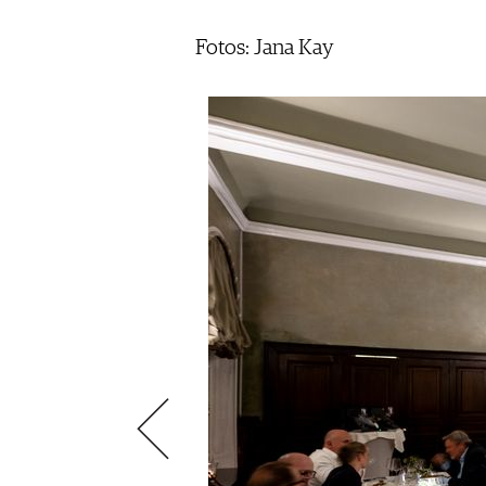
ÉCONOMIE DU VIN
SCÈNE DU VIN
S'INSCRIRE
Fotos: Jana Kay
PORTRAITS
VINOPHILES
CONCOURS DE VIN
ARCHIVES
CONCOURS
AVANTAGES
GUIDE MILLÉSIMES
ABONNER
RECHERCHE VINS
NEWSLETTER
GUIDE DU VIGNOBLE
WINE TRADE CLUB
OFFRES D'EMPLOIS
PUBLICITÉ
PRESSE
MENTIONS LÉGALES