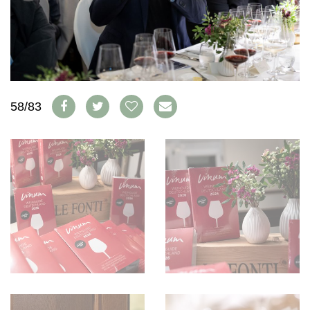
S'INSCRIRE
PORTRAITS
VINOPHILES
CONCOURS DE VIN
ARCHIVES
CONCOURS
AVANTAGES
GUIDE MILLÉSIMES
58/83
ABONNER
RECHERCHE VINS
NEWSLETTER
GUIDE DU VIGNOBLE
WINE TRADE CLUB
OFFRES D'EMPLOIS
PUBLICITÉ
PRESSE
MENTIONS LÉGALES
CGV & PROTECTION DES
DONNÉES